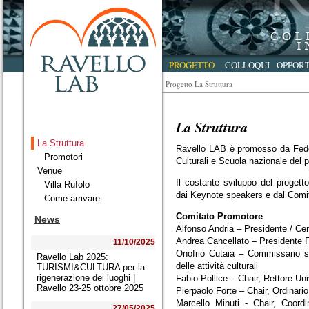
PROGETTO
COLLOQUI
OPPOR
Progetto La Struttura
La Struttura
La Struttura
Ravello LAB è promosso da Feder
Promotori
Culturali e Scuola nazionale del pa
Venue
Il costante sviluppo del progett
Villa Rufolo
dai Keynote speakers e dal Comit
Come arrivare
Comitato Promotore
News
Alfonso Andria – Presidente / Cen
Andrea Cancellato – Presidente F
11/10/2025
Onofrio Cutaia – Commissario st
Ravello Lab 2025:
delle attività culturali
TURISMI&CULTURA per la
rigenerazione dei luoghi |
Fabio Pollice – Chair, Rettore Uni
Ravello 23-25 ottobre 2025
Pierpaolo Forte – Chair, Ordinari
Marcello Minuti - Chair, Coord
27/05/2025