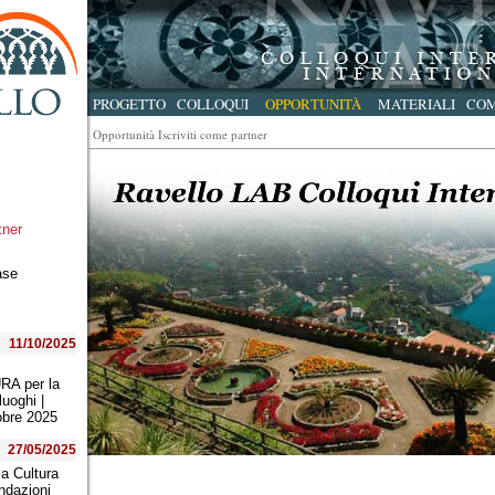
PROGETTO
COLLOQUI
OPPORTUNITÀ
MATERIALI
CO
Opportunità Iscriviti come partner
tner
ase
11/10/2025
:
A per la
luoghi |
obre 2025
27/05/2025
la Cultura
ndazioni