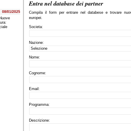
Entra nel database dei partner
08/01/2025
Compila il form per entrare nel databese e trovare nuov
europei.
 Nuove
tura:
Societa
:
iciale
Nazione
:
Nome
:
Cognome
:
Email
:
Programma
:
Descrizione
: